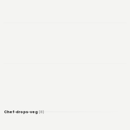
119
Add
99
Add
99
Add
Chef-drops-veg
(
8
)