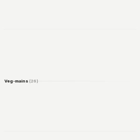
149
Add
169
Add
Veg-mains
(
26
)
179
Add