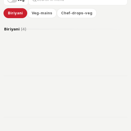
Biriyani
Veg-mains
Chef-drops-veg
Biriyani
(
4
)
159
Add
199
Add