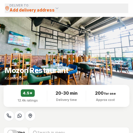
DELIVER TO
Add delivery address
Mozon Restaurant
Kozhikode
20-30 min
200
4.5
for one
Delivery time
Approx cost
12.4k
ratings
Veg
Search in menu