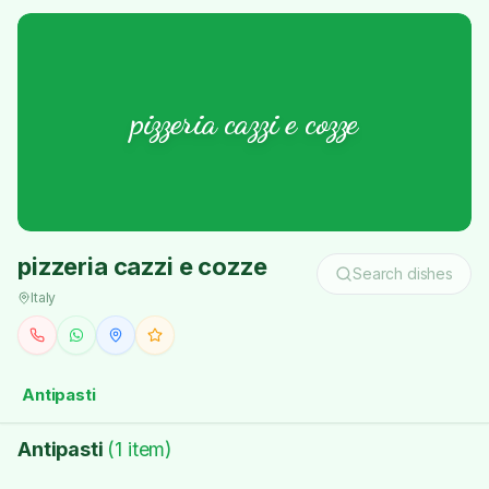
pizzeria cazzi e cozze
pizzeria cazzi e cozze
Search dishes
Italy
Antipasti
Antipasti
(
1
item
)